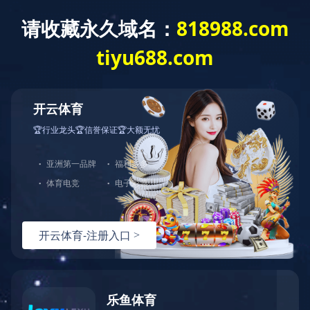
星空体育·（中国）官方
网站
网
站
星
空
新闻动态
体
育·
星空体育·（中国）官方网站
行业资讯
政策法规
（中
国）
官
方
网
我公司荣膺甲级测绘资质，开启高质
站
量发展新纪元。
关
于
分类： 星空体育·
分类： 综合办公室
发布时间：2025-05-14
我
们
（中国）官方网站