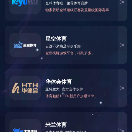
星空体育·（中国）官方网站-STA
RSKY SPORT
资
质
星空体育·（中国）官方网站-STARSKY SPORT
荣
誉
类：沉降观测、倾斜观测、基坑监测、地铁轨道交
通类施工监测、各类精密变形测量等
主
营
查看详情
业
务
项
页面版权所有 ©
目
|
SEO标签
案
【营业执照】
例
新
闻
手机
邮箱
电话