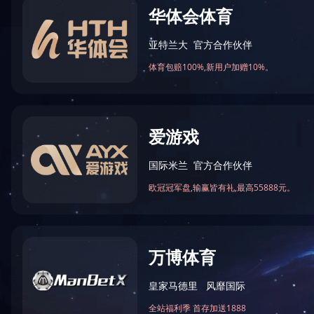
关于我们
友情链接
公司简介
星空体育·
（中国）官
发展历程
方网站
领导致辞
加盟合作