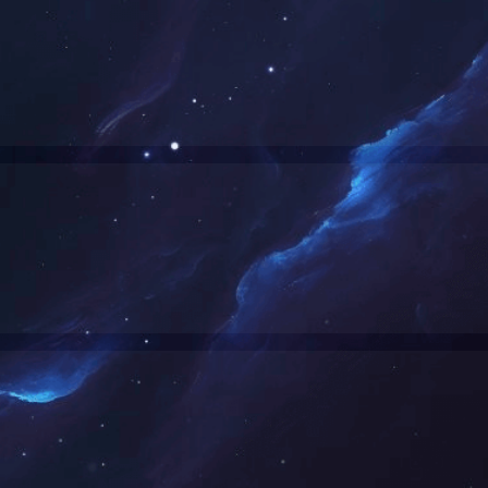
资质
主营业务
项
新闻动态
员
人
荣誉
目
工
才
资信
星空体育·（中国）
星空体育·
员
案
天
招
及荣
软著
官方网站-STARSKY
工程测量
（中国）官
行业资讯
工
员
例
地
聘
誉
及专
SPORT
界线与不动产测绘
方网站
政策法规
心
工
利
地理信息
语
风
其他技术服务类
采