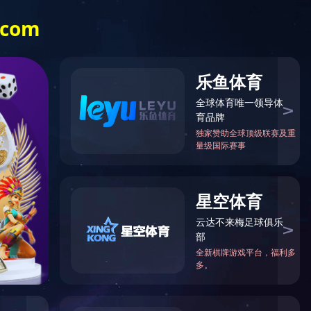
员工
人才
星空体育·（中国）官方网
天地
招聘
站-STARSKY SPORT
理信息
其他技术服务
服务
保持方案编制及监测、地质灾害评估、环境安
、土壤污染调查、林地耕地调查等。