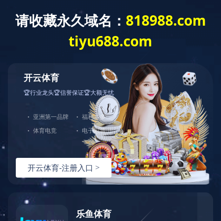
星空体育·（中国）官方
网站
网
站
星
空
关于我们
体
育·
公司简介
星空体育·（中国）官方网站
发展历程
（中
国）
官
方
发展历程
网
站
关
于
2017年
我
们