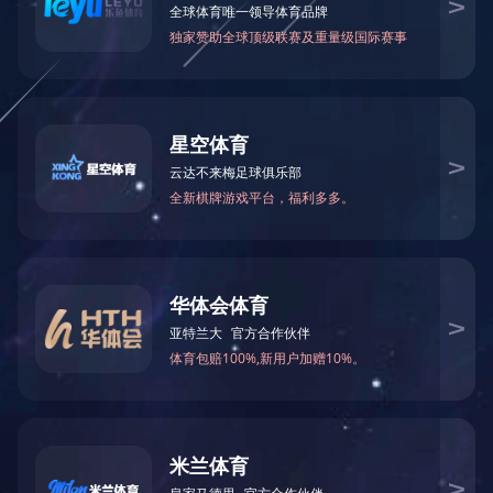
初创启航，夯实基础
资
质
2017年底，星空体育·（中国）官方网站-STARSKY SPORT
荣
誉
正式成立。怀揣“用数据丈量未来”的初心，公司以测绘技
术为核心，致力于为国土空间治理、工程安全监测、智慧
主
城市建设和生态修复等领域提供精准的空间数据服务。初
营
创团队以饱满的热情和专业的态度，迅速在测绘领域崭露
业
头角。
务
2018年
项
目
案
破茧成蝶，初显锋芒
例
在成立后的第一年，公司便协助多家单位完成数据采集与
新
处理工作，年营业额突破200万元。与此同时，公司注重人
闻
才培养，初步建立了一支技术扎实、态度端正的专业团