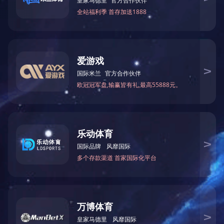
动
队，为后续发展奠定了坚实基础。
态
2019年
员
工
天
资质认证，正规化发展
地
2019年，公司成功取得工程测量乙级资质，标志着从“游击
人
队”向“行业正规军”的重要转型。这一年，公司营业额突破
才
500万元，品牌价值逐渐显现。为了提升整体实力，公司加
招
聘
大研发投入，推动技术创新，为未来高质量发展积蓄能
量。
星
空
体
育·
（中
国）